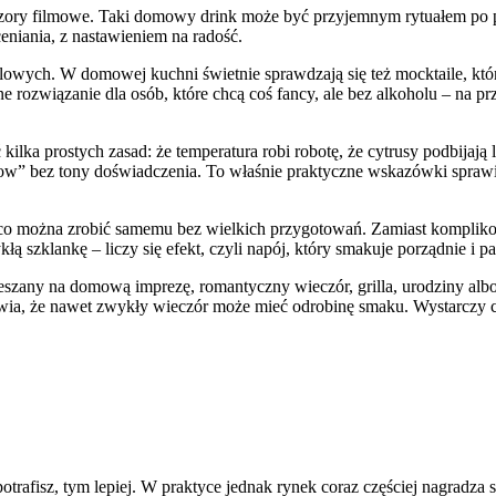
wieczory filmowe. Taki domowy drink może być przyjemnym rytuałem po 
ceniania, z nastawieniem na radość.
oholowych. W domowej kuchni świetnie sprawdzają się też mocktaile, k
e rozwiązanie dla osób, które chcą coś fancy, ale bez alkoholu – na pr
ka prostych zasad: że temperatura robi robotę, że cytrusy podbijają 
w” bez tony doświadczenia. To właśnie praktyczne wskazówki sprawiają,
 co można zrobić samemu bez wielkich przygotowań. Zamiast komplikow
szklankę – liczy się efekt, czyli napój, który smakuje porządnie i pa
eszany na domową imprezę, romantyczny wieczór, grilla, urodziny albo s
wia, że nawet zwykły wieczór może mieć odrobinę smaku. Wystarczy ch
trafisz, tym lepiej. W praktyce jednak rynek coraz częściej nagradza