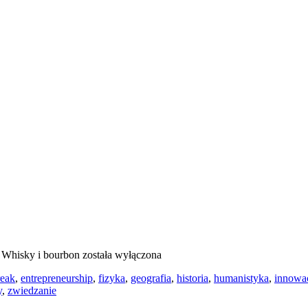
a
Whisky i bourbon
została wyłączona
reak
,
entrepreneurship
,
fizyka
,
geografia
,
historia
,
humanistyka
,
innowa
y
,
zwiedzanie