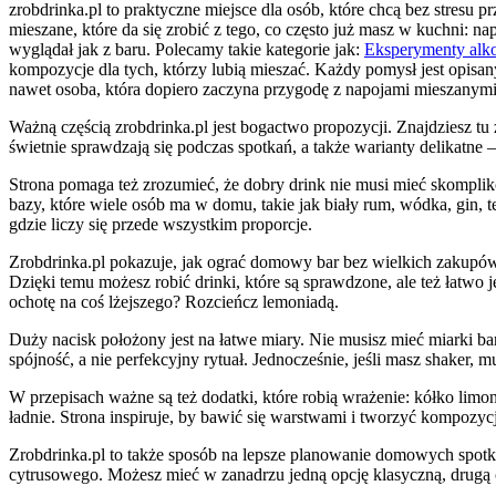
zrobdrinka.pl to praktyczne miejsce dla osób, które chcą bez stresu
mieszane, które da się zrobić z tego, co często już masz w kuchni
wyglądał jak z baru. Polecamy takie kategorie jak:
Eksperymenty alk
kompozycje dla tych, którzy lubią mieszać. Każdy pomysł jest opisa
nawet osoba, która dopiero zaczyna przygodę z napojami mieszanym
Ważną częścią zrobdrinka.pl jest bogactwo propozycji. Znajdziesz tu
świetnie sprawdzają się podczas spotkań, a także warianty delikatne
Strona pomaga też zrozumieć, że dobry drink nie musi mieć skompliko
bazy, które wiele osób ma w domu, takie jak biały rum, wódka, gin, t
gdzie liczy się przede wszystkim proporcje.
Zrobdrinka.pl pokazuje, jak ograć domowy bar bez wielkich zakupów. 
Dzięki temu możesz robić drinki, które są sprawdzone, ale też łatwo
ochotę na coś lżejszego? Rozcieńcz lemoniadą.
Duży nacisk położony jest na łatwe miary. Nie musisz mieć miarki ba
spójność, a nie perfekcyjny rytuał. Jednocześnie, jeśli masz shaker,
W przepisach ważne są też dodatki, które robią wrażenie: kółko limo
ładnie. Strona inspiruje, by bawić się warstwami i tworzyć kompozycje
Zrobdrinka.pl to także sposób na lepsze planowanie domowych spotk
cytrusowego. Możesz mieć w zanadrzu jedną opcję klasyczną, drugą o