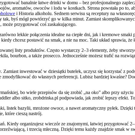
 przygotować banalnie łatwe drinki w domu – bez profesjonalnego zapl
: napojów, aromatów, owoców i lodu w kostkach. Strona powstała po to
oholowe
i Historia alkoholu. Sednem serwisu są receptury na własnoręc
ny tak, byś mógł powtórzyć go w kilka minut. Zamiast skomplikowanych
i, może przygotować coś zaskakującego.
 zarówno lekkie połączenia idealne na ciepłe dni, jak i kremowe smaki
 – kiedy chcesz postawić na smak, a nie na moc. Taki układ sprawia, ż
wanej listy produktów. Często wystarczy 2–3 elementy, żeby stworzyć 
ekila, bourbon, a także prosecco. Jednocześnie możesz trafić na rozwi
Zamiast inwestować w dziesiątki butelek, uczysz się korzystać z podst
 je zmodyfikować do własnych preferencji. Lubisz bardziej kwaśne? Dod
rmańskiej, bo wiele przepisów da się zrobić „na oko” albo przy użyciu
 muddler albo sitko, zrobdrinka.pl podpowiada, jak zrobić lepszy efekt
nki, listek bazylii, mrożone owoce, a nawet aromatyczny pyłek. Dzięki
, które cieszą nastrój.
ań. Kiedy organizujesz wieczór ze znajomymi, łatwiej przygotować 2
rzeźwiającą, i trzecią mleczną. Dzięki temu każdy znajdzie smak w sw