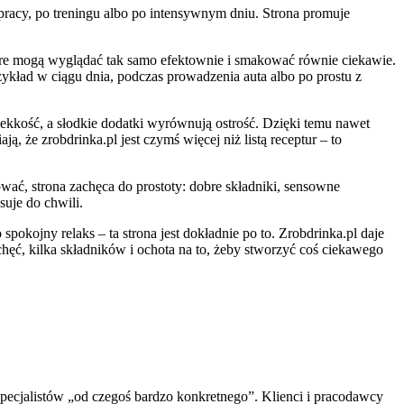
pracy, po treningu albo po intensywnym dniu. Strona promuje
tóre mogą wyglądać tak samo efektownie i smakować równie ciekawie.
zykład w ciągu dnia, podczas prowadzenia auta albo po prostu z
lekkość, a słodkie dodatki wyrównują ostrość. Dzięki temu nawet
 że zrobdrinka.pl jest czymś więcej niż listą receptur – to
ać, strona zachęca do prostoty: dobre składniki, sensowne
suje do chwili.
pokojny relaks – ta strona jest dokładnie po to. Zrobdrinka.pl daje
ęć, kilka składników i ochota na to, żeby stworzyć coś ciekawego
 specjalistów „od czegoś bardzo konkretnego”. Klienci i pracodawcy