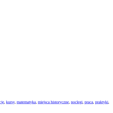
cje
,
kursy
,
matematyka
,
miejsca historyczne
,
noclegi
,
praca
,
praktyki
,