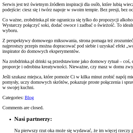
Serwis jest też świetnym źródłem inspiracji dla osób, które lubią 
podejście: ciesz się i twórz napoje w swoim tempie. Bez presji, bez o
Co ważne, zrobdrinka.pl nie ogranicza się tylko do propozycji alk
Wystarczy połączyć soki, dodać owoce i zadbać o świeżość. To idealn
wyboru.
Z perspektywy domowego miksowania, strona pomaga też zrozumieć kil
najprostszy przepis można dopracować pod siebie i uzyskać efekt „wo
inspirator do domowych eksperymentów.
Na zrobdrinka.pl drinki są przedstawione jako domowy rytuał – coś,
proporcje i odrobina kreatywności. Nieważne, czy masz w domu zwykłą 
Jeśli szukasz miejsca, które pomoże Ci w kilka minut zrobić napój mi
pomysły, uczy domowych skrótów, pokazuje proste połączenia i spra
w swojej kuchni.
Categories:
Blog
Comments are closed.
Nasi partnerzy:
Na pierwszy rzut oka może się wydawać, że im więcej rzeczy po