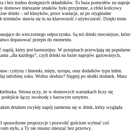
ecza i bez trudno dostępnych składników. To baza pomysłów na napoje
, aby domowe mieszanie smaków było przyjemne, a efekt końcowy
zne drinki – od klasyków, przez wariacje, aż po oryginalne
 terminów stawia się tu na klarowność i użyteczność. Dzięki temu
 pasujące do wieczornego odpoczynku. Są też drinki mocniejsze, które
e łatwo dopasować przepis do momentu.
napój, który jest harmonijny. W przepisach przewijają się popularne
ązania „dla każdego”, czyli drinki na bazie napojów gazowanych,
aw: cytryny i limonki, mięty, syropu, oraz dodatków typu imbir.
aj odrobinę soku. Wolisz słodsze? Sięgnij po słodki dodatek. Masz
 kieliszka. Strona uczy, że w domowych warunkach liczy się
. To podejście łączy swobodę z barowym sznytem.
 takim detalom zwykły napój zamienia się w drink, który wygląda
–3 sprawdzone propozycje i pozwolić gościom wybrać coś
oim stylu, a Ty nie musisz mieszać bez przerwy.