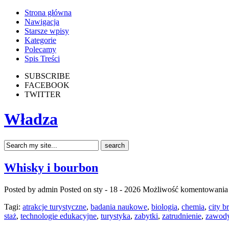
Strona główna
Nawigacja
Starsze wpisy
Kategorie
Polecamy
Spis Treści
SUBSCRIBE
FACEBOOK
TWITTER
Władza
Whisky i bourbon
Posted by admin
Posted on sty - 18 - 2026
Możliwość komentowani
Tagi:
atrakcje turystyczne
,
badania naukowe
,
biologia
,
chemia
,
city b
staż
,
technologie edukacyjne
,
turystyka
,
zabytki
,
zatrudnienie
,
zawod