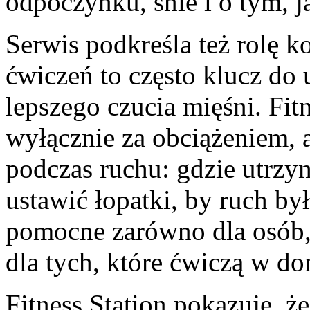
odpoczynku, śnie i o tym, j
Serwis podkreśla też rolę k
ćwiczeń to często klucz do 
lepszego czucia mięśni. Fit
wyłącznie za obciążeniem, a
podczas ruchu: gdzie utrzym
ustawić łopatki, by ruch by
pomocne zarówno dla osób, k
dla tych, które ćwiczą w do
Fitness Station pokazuje, ż