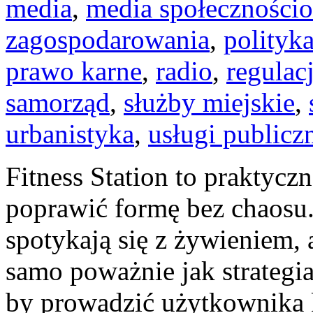
media
,
media społeczności
zagospodarowania
,
polityk
prawo karne
,
radio
,
regulac
samorząd
,
służby miejskie
,
urbanistyka
,
usługi publicz
Fitness Station to praktycz
poprawić formę bez chaosu.
spotykają się z żywieniem, 
samo poważnie jak strategia
by prowadzić użytkownika 