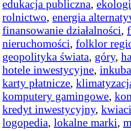
edukacja publiczna
,
ekolog
rolnictwo
,
energia alternat
finansowanie działalności
,
nieruchomości
,
folklor reg
geopolityka świata
,
góry
,
h
hotele inwestycyjne
,
inkuba
karty płatnicze
,
klimatyzacj
komputery gamingowe
,
kon
kredyt inwestycyjny
,
kwiaci
logopedia
,
lokalne marki
,
m