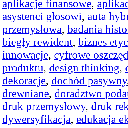
aplikacje finansowe
,
aplika
asystenci głosowi
,
auta hy
przemysłowa
,
badania hist
biegły rewident
,
biznes ety
innowacje
,
cyfrowe oszczęd
produktu
,
design thinking
,
dekoracje
,
dochód pasywny
drewniane
,
doradztwo pod
druk przemysłowy
,
druk re
dywersyfikacja
,
edukacja e