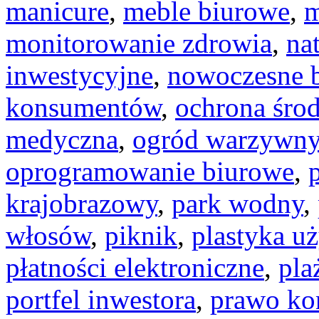
manicure
,
meble biurowe
,
m
monitorowanie zdrowia
,
na
inwestycyjne
,
nowoczesne 
konsumentów
,
ochrona śro
medyczna
,
ogród warzywn
oprogramowanie biurowe
,
krajobrazowy
,
park wodny
,
włosów
,
piknik
,
plastyka u
płatności elektroniczne
,
pla
portfel inwestora
,
prawo ko