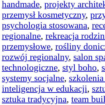
handmade
,
projekty archite
przemysł kosmetyczny
,
prz
psychologia stosowana
,
rec
regionalne
,
rekreacja rodzi
przemysłowe
,
rośliny doni
rozwój regionalny
,
salon sp
technologiczne
,
styl boho
,
systemy socjalne
,
szkolenia
inteligencja w edukacji
,
szt
sztuka tradycyjna
,
team bui