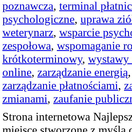
poznawcza
,
terminal płatni
psychologiczne
,
uprawa zió
weterynarz
,
wsparcie psych
zespołowa
,
wspomaganie r
krótkoterminowy
,
wystawy
online
,
zarządzanie energią
zarządzanie płatnościami
,
z
zmianami
,
zaufanie publicz
Strona internetowa Najleps
miejsce stworzone z myślą 