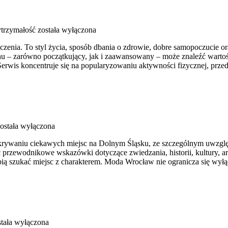
ytrzymałość
została wyłączona
iczenia. To styl życia, sposób dbania o zdrowie, dobre samopoczucie o
 – zarówno początkujący, jak i zaawansowany – może znaleźć wartośc
erwis koncentruje się na popularyzowaniu aktywności fizycznej, prze
ostała wyłączona
ywaniu ciekawych miejsc na Dolnym Śląsku, ze szczególnym uwzględ
ć przewodnikowe wskazówki dotyczące zwiedzania, historii, kultury, ar
ubią szukać miejsc z charakterem. Moda Wrocław nie ogranicza się wył
tała wyłączona