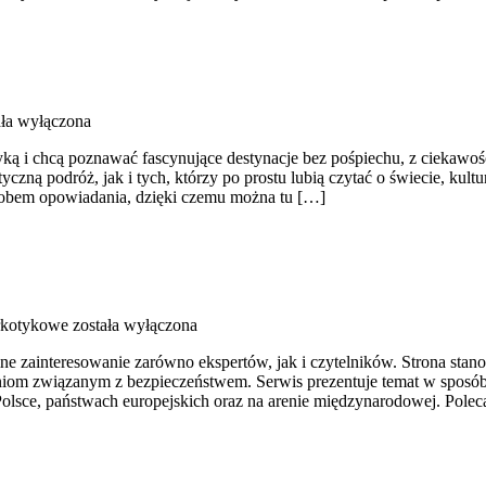
ła wyłączona
rystyką i chcą poznawać fascynujące destynacje bez pośpiechu, z ciekaw
ną podróż, jak i tych, którzy po prostu lubią czytać o świecie, kultur
osobem opowiadania, dzięki czemu można tu […]
rkotykowe
została wyłączona
mne zainteresowanie zarówno ekspertów, jak i czytelników. Strona s
niom związanym z bezpieczeństwem. Serwis prezentuje temat w sposób 
lsce, państwach europejskich oraz na arenie międzynarodowej. Poleca