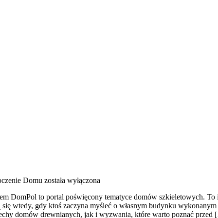
oczenie Domu
została wyłączona
 DomPol to portal poświęcony tematyce domów szkieletowych. To insp
ją się wtedy, gdy ktoś zaczyna myśleć o własnym budynku wykonanym z
echy domów drewnianych, jak i wyzwania, które warto poznać przed 