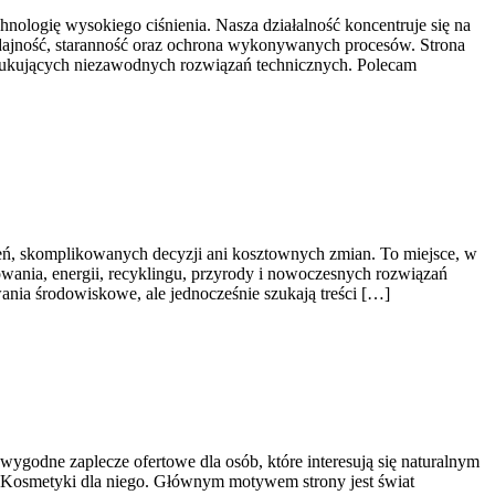
ologię wysokiego ciśnienia. Nasza działalność koncentruje się na
ydajność, staranność oraz ochrona wykonywanych procesów. Strona
oszukujących niezawodnych rozwiązań technicznych. Polecam
czeń, skomplikowanych decyzji ani kosztownych zmian. To miejsce, w
wania, energii, recyklingu, przyrody i nowoczesnych rozwiązań
ania środowiskowe, ale jednocześnie szukają treści […]
 wygodne zaplecze ofertowe dla osób, które interesują się naturalnym
a i Kosmetyki dla niego. Głównym motywem strony jest świat