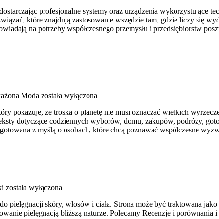
tarczając profesjonalne systemy oraz urządzenia wykorzystujące techn
wiązań, które znajdują zastosowanie wszędzie tam, gdzie liczy się w
odpowiadają na potrzeby współczesnego przemysłu i przedsiębiorstw p
ażona Moda
została wyłączona
tóry pokazuje, że troska o planetę nie musi oznaczać wielkich wyrze
 teksty dotyczące codziennych wyborów, domu, zakupów, podróży, goto
rzygotowana z myślą o osobach, które chcą poznawać współczesne wyzw
ki
została wyłączona
 do pielęgnacji skóry, włosów i ciała. Strona może być traktowana jako
resowanie pielęgnacją bliższą naturze. Polecamy Recenzje i porównani