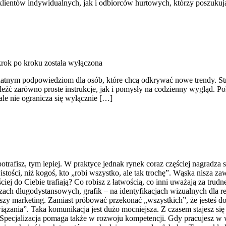
lientów indywidualnych, jak i odbiorców hurtowych, którzy poszukuj
krok po kroku
została wyłączona
ydatnym podpowiedziom dla osób, które chcą odkrywać nowe trendy. Str
leźć zarówno proste instrukcje, jak i pomysły na codzienny wygląd. Po
le nie ogranicza się wyłącznie […]
trafisz, tym lepiej. W praktyce jednak rynek coraz częściej nagradza
istości, niż kogoś, kto „robi wszystko, ale tak trochę”. Wąska nisz
ciej do Ciebie trafiają? Co robisz z łatwością, co inni uważają za trud
aczach długodystansowych, grafik – na identyfikacjach wizualnych dla re
wiejszy marketing. Zamiast próbować przekonać „wszystkich”, że jesteś
zania”. Taka komunikacja jest dużo mocniejsza. Z czasem stajesz si
Specjalizacja pomaga także w rozwoju kompetencji. Gdy pracujesz w wą