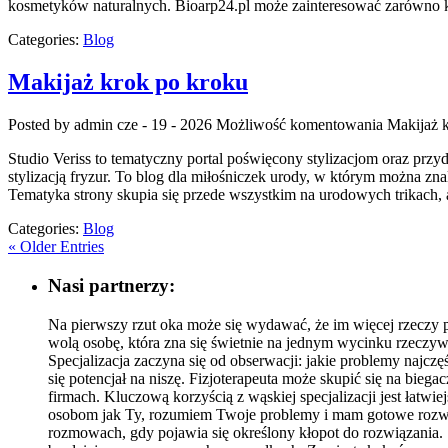
kosmetyków naturalnych. Bioarp24.pl może zainteresować zarówno k
Categories:
Blog
Makijaż krok po kroku
Posted by admin
cze - 19 - 2026
Możliwość komentowania
Makijaż 
Studio Veriss to tematyczny portal poświęcony stylizacjom oraz prz
stylizacją fryzur. To blog dla miłośniczek urody, w którym można zna
Tematyka strony skupia się przede wszystkim na urodowych trikach, a
Categories:
Blog
« Older Entries
Nasi partnerzy:
Na pierwszy rzut oka może się wydawać, że im więcej rzeczy po
wolą osobę, która zna się świetnie na jednym wycinku rzeczyw
Specjalizacja zaczyna się od obserwacji: jakie problemy najczęś
się potencjał na niszę. Fizjoterapeuta może skupić się na bieg
firmach. Kluczową korzyścią z wąskiej specjalizacji jest łat
osobom jak Ty, rozumiem Twoje problemy i mam gotowe rozwią
rozmowach, gdy pojawia się określony kłopot do rozwiązania. 