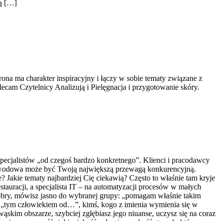
ą […]
ona ma charakter inspiracyjny i łączy w sobie tematy związane z
lecam Czytelnicy Analizują i Pielęgnacja i przygotowanie skóry.
 specjalistów „od czegoś bardzo konkretnego”. Klienci i pracodawcy
a zawodowa może być Twoją największą przewagą konkurencyjną.
ne? Jakie tematy najbardziej Cię ciekawią? Często to właśnie tam kryje
stauracji, a specjalista IT – na automatyzacji procesów w małych
 dobry, mówisz jasno do wybranej grupy: „pomagam właśnie takim
ę „tym człowiekiem od…”, kimś, kogo z imienia wymienia się w
skim obszarze, szybciej zgłębiasz jego niuanse, uczysz się na coraz