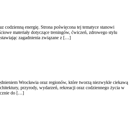
raz codzienną energię. Strona poświęcona tej tematyce stanowi
iowe materiały dotyczące treningów, ćwiczeń, zdrowego stylu
dstawiając zagadnienia związane z […]
nieniem Wrocławia oraz regionów, które tworzą niezwykle ciekawą
chitektury, przyrody, wydarzeń, rekreacji oraz codziennego życia w
ącznie do […]