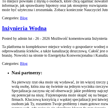
To miejsce powstało z myślą o osobach, które chcą ogarniać nowator
informacje, jak sprawdzamy hipotezy oraz jak stosujemy rozwiązania 
może być użyteczna i zrozumiała. Zobacz koniecznie Nauczyciel Ju
Categories:
Blog
Inżynieria Wodna
Posted by admin
lut - 26 - 2026
Możliwość komentowania
Inżynieri
Ta platforma to kompleksowe miejsce wiedzy o gospodarce wodnej ora
odprowadzania ścieków, a także kanalizację deszczową. Całość jest op
branżę. Nowości na stronie to Energetyka Konwencjonalna i Kanali
Categories:
Blog
Nasi partnerzy:
Na pierwszy rzut oka może się wydawać, że im więcej rzeczy po
wolą osobę, która zna się świetnie na jednym wycinku rzeczyw
Specjalizacja zaczyna się od obserwacji: jakie problemy najczęś
się potencjał na niszę. Fizjoterapeuta może skupić się na bieg
firmach. Kluczową korzyścią z wąskiej specjalizacji jest łat
osobom jak Ty, rozumiem Twoje problemy i mam gotowe rozwią