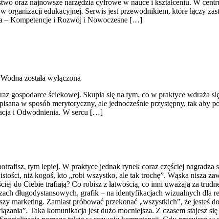
stwo oraz najnowsze narzędzia cyfrowe w nauce i kształceniu. W cent
w organizacji edukacyjnej. Serwis jest przewodnikiem, które łączy zas
tra – Kompetencje i Rozwój i Nowoczesne […]
a Wodna
została wyłączona
z gospodarce ściekowej. Skupia się na tym, co w praktyce wdraża się
isana w sposób merytoryczny, ale jednocześnie przystępny, tak aby po 
zacja i Odwodnienia. W sercu […]
trafisz, tym lepiej. W praktyce jednak rynek coraz częściej nagradza
istości, niż kogoś, kto „robi wszystko, ale tak trochę”. Wąska nisz
ciej do Ciebie trafiają? Co robisz z łatwością, co inni uważają za trud
aczach długodystansowych, grafik – na identyfikacjach wizualnych dla re
wiejszy marketing. Zamiast próbować przekonać „wszystkich”, że jesteś
zania”. Taka komunikacja jest dużo mocniejsza. Z czasem stajesz si