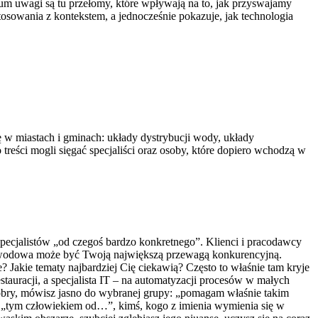
rum uwagi są tu przełomy, które wpływają na to, jak przyswajamy
tosowania z kontekstem, a jednocześnie pokazuje, jak technologia
 w miastach i gminach: układy dystrybucji wody, układy
treści mogli sięgać specjaliści oraz osoby, które dopiero wchodzą w
 specjalistów „od czegoś bardzo konkretnego”. Klienci i pracodawcy
a zawodowa może być Twoją największą przewagą konkurencyjną.
ne? Jakie tematy najbardziej Cię ciekawią? Często to właśnie tam kryje
stauracji, a specjalista IT – na automatyzacji procesów w małych
 dobry, mówisz jasno do wybranej grupy: „pomagam właśnie takim
ę „tym człowiekiem od…”, kimś, kogo z imienia wymienia się w