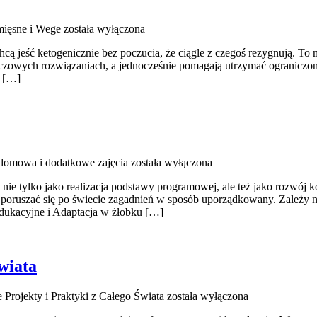
ięsne i Wege
została wyłączona
cą jeść ketogenicznie bez poczucia, że ciągle z czegoś rezygnują. To
czowych rozwiązaniach, a jednocześnie pomagają utrzymać ograniczone cu
a […]
domowa i dodatkowe zajęcia
została wyłączona
i nie tylko jako realizacja podstawy programowej, ale też jako rozwój
oruszać się po świecie zagadnień w sposób uporządkowany. Zależy nam
edukacyjne i Adaptacja w żłobku […]
wiata
e Projekty i Praktyki z Całego Świata
została wyłączona