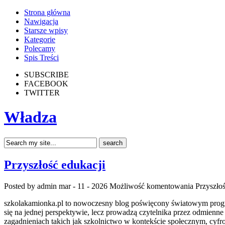
Strona główna
Nawigacja
Starsze wpisy
Kategorie
Polecamy
Spis Treści
SUBSCRIBE
FACEBOOK
TWITTER
Władza
Przyszłość edukacji
Posted by admin
mar - 11 - 2026
Możliwość komentowania
Przyszłoś
szkolakamionka.pl to nowoczesny blog poświęcony światowym progra
się na jednej perspektywie, lecz prowadzą czytelnika przez odmienn
zagadnieniach takich jak szkolnictwo w kontekście społecznym, cyf