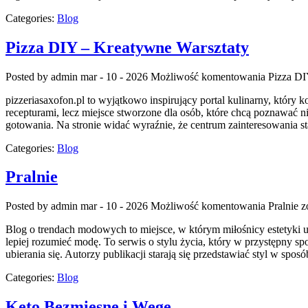
Categories:
Blog
Pizza DIY – Kreatywne Warsztaty
Posted by admin
mar - 10 - 2026
Możliwość komentowania
Pizza DI
pizzeriasaxofon.pl to wyjątkowo inspirujący portal kulinarny, który ko
recepturami, lecz miejsce stworzone dla osób, które chcą poznawać ni
gotowania. Na stronie widać wyraźnie, że centrum zainteresowania s
Categories:
Blog
Pralnie
Posted by admin
mar - 10 - 2026
Możliwość komentowania
Pralnie
zo
Blog o trendach modowych to miejsce, w którym miłośnicy estetyki ub
lepiej rozumieć modę. To serwis o stylu życia, który w przystępny 
ubierania się. Autorzy publikacji starają się przedstawiać styl w spos
Categories:
Blog
Keto Bezmięsne i Wege