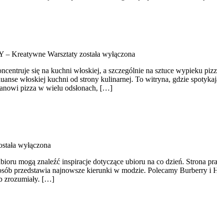
Y – Kreatywne Warsztaty
została wyłączona
ncentruje się na kuchni włoskiej, a szczególnie na sztuce wypieku pizzy
uanse włoskiej kuchni od strony kulinarnej. To witryna, gdzie spotykaj
tanowi pizza w wielu odsłonach, […]
stała wyłączona
ioru mogą znaleźć inspiracje dotyczące ubioru na co dzień. Strona pra
sposób przedstawia najnowsze kierunki w modzie. Polecamy Burberry i 
ób zrozumiały. […]